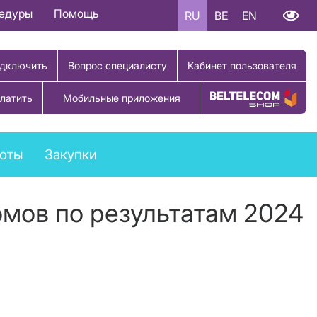
цедуры
Помощь
RU
BE
EN
дключить
Вопрос специалисту
Кабинет пользователя
латить
Мобильные приложения
Купить товар
боты
Закупки
мов по результатам 2024