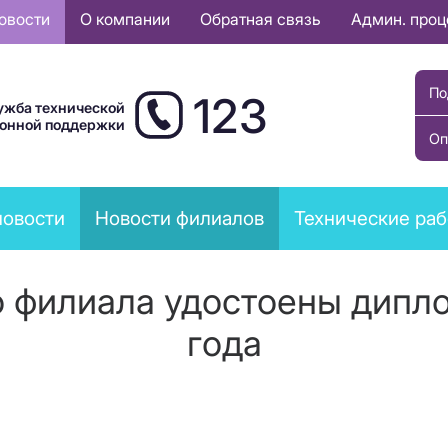
овости
О компании
Обратная связь
Админ. про
По
123
ужба технической
ионной поддержки
Оп
новости
Новости филиалов
Технические ра
 филиала удостоены дипло
года