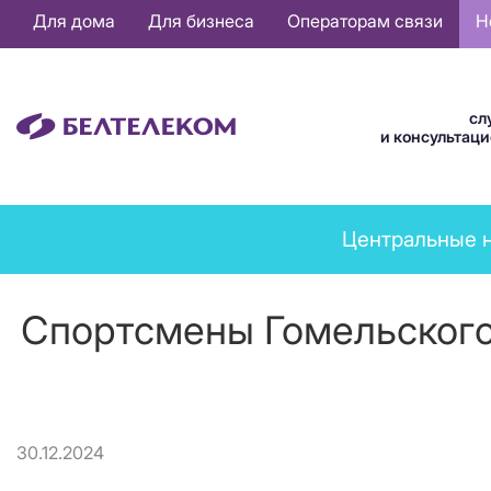
Основная
Для дома
Для бизнеса
Операторам связи
Н
навигация
RU
сл
и консультац
News
Центральные 
menu
Спортсмены Гомельского
30.12.2024