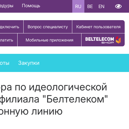
цедуры
Помощь
RU
BE
EN
дключить
Вопрос специалисту
Кабинет пользователя
латить
Мобильные приложения
Купить товар
боты
Закупки
ора по идеологической
 филиала "Белтелеком"
фонную линию