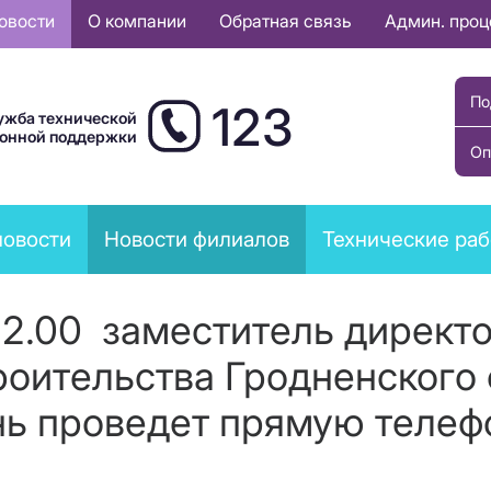
овости
О компании
Обратная связь
Админ. про
По
123
ужба технической
ионной поддержки
Оп
новости
Новости филиалов
Технические ра
о 12.00 заместитель директ
роительства Гродненского
нь проведет прямую теле