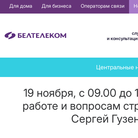
Основная
Для дома
Для бизнеса
Операторам связи
Н
навигация
RU
сл
и консультац
News
Центральные 
menu
19 ноября, с 09.00 д
работе и вопросам ст
Сергей Гузе