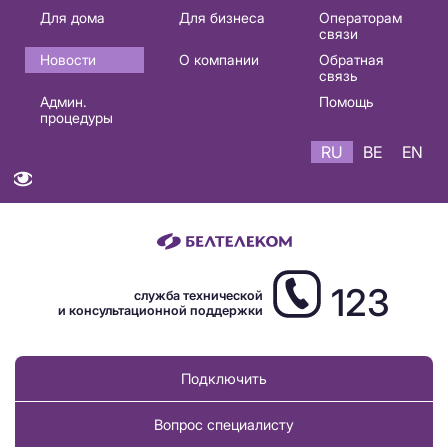
Основная
Для дома
Для бизнеса
Операторам
связи
навигация
Новости
О компании
Обратная
RU
связь
Админ.
Помощь
процедуры
RU
BE
EN
123
служба технической
и консультационной поддержки
Подключить
Вопрос специалисту