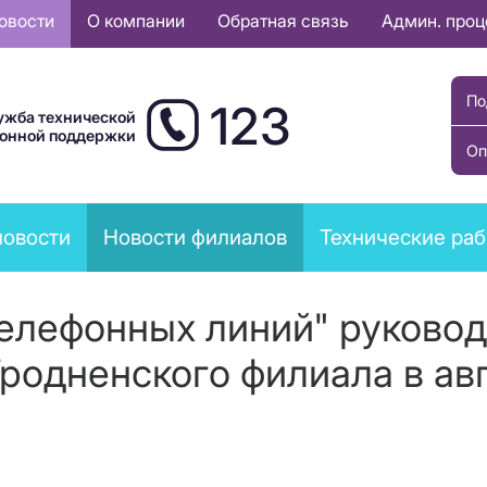
овости
О компании
Обратная связь
Админ. про
По
123
ужба технической
ионной поддержки
Оп
новости
Новости филиалов
Технические ра
елефонных линий" руковод
родненского филиала в ав