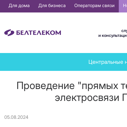
Основная
Для дома
Для бизнеса
Операторам связи
Н
навигация
RU
сл
и консультац
News
Центральные 
menu
Проведение "прямых т
электросвязи Г
05.08.2024