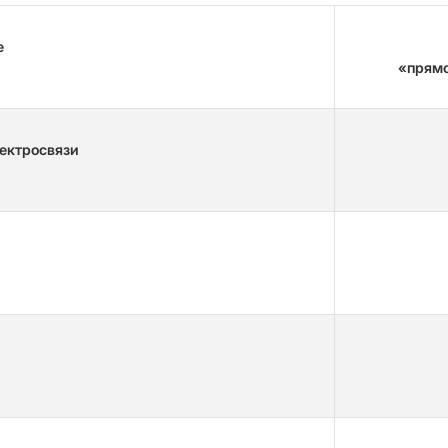
е
«прямо
лектросвязи