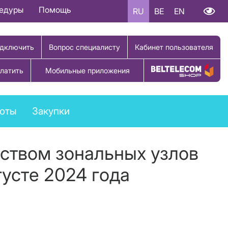
цедуры
Помощь
RU
BE
EN
дключить
Вопрос специалисту
Кабинет пользователя
латить
Мобильные приложения
Купить товар
боты
Закупки
ством зональных узлов
густе 2024 года