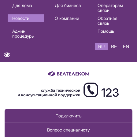
Основная
Для дома
Для бизнеса
Операторам
связи
навигация
Новости
О компании
Обратная
RU
связь
Админ.
Помощь
процедуры
RU
BE
EN
123
служба технической
и консультационной поддержки
Подключить
Вопрос специалисту