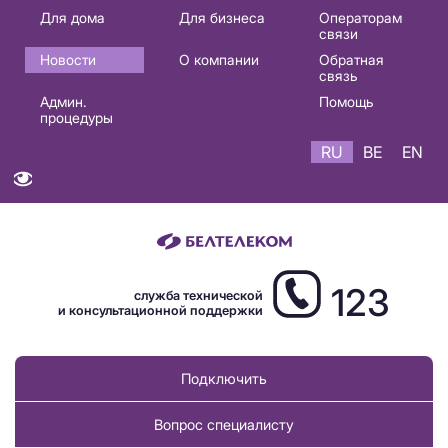
Основная
Для дома
Для бизнеса
Операторам
связи
навигация
Новости
О компании
Обратная
RU
связь
Админ.
Помощь
процедуры
RU
BE
EN
123
служба технической
и консультационной поддержки
Подключить
Вопрос специалисту