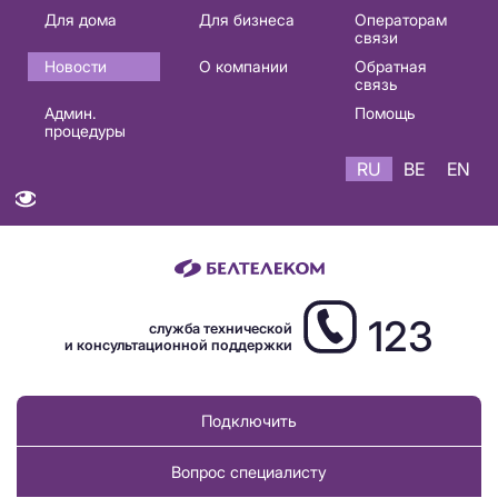
Основная
Для дома
Для бизнеса
Операторам
связи
навигация
Новости
О компании
Обратная
RU
связь
Админ.
Помощь
процедуры
RU
BE
EN
123
служба технической
и консультационной поддержки
Подключить
Вопрос специалисту