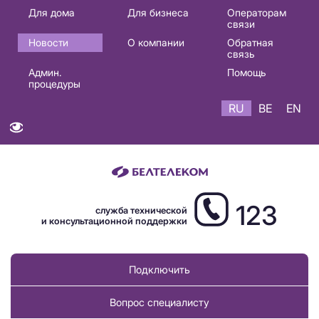
Основная
Для дома
Для бизнеса
Операторам
связи
навигация
Новости
О компании
Обратная
RU
связь
Админ.
Помощь
процедуры
RU
BE
EN
123
служба технической
и консультационной поддержки
Подключить
Вопрос специалисту