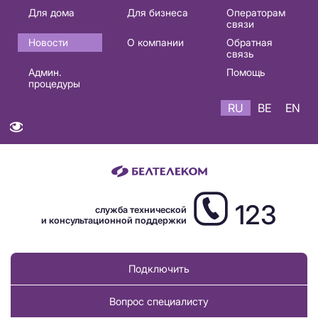
Основная
Для дома
Для бизнеса
Операторам
связи
навигация
Новости
О компании
Обратная
RU
связь
Админ.
Помощь
процедуры
RU
BE
EN
123
служба технической
и консультационной поддержки
Подключить
Вопрос специалисту