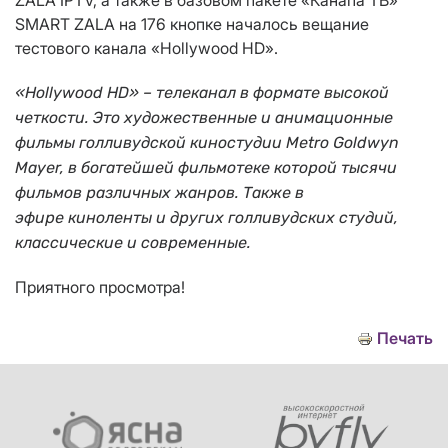
ZALA
IPTV
, а также в базовом пакете «Канапа ТВ»
SMART
ZALA
на 176 кнопке началось вещание
тестового канала
«
Hollywood
HD
».
«
Hollywood
HD
»
–
телеканал в формате высокой
четкости. Это художественные и анимационные
фильмы голливудской киностудии
Metro
Goldwyn
Mayer
, в богатейшей фильмотеке которой тысячи
фильмов различных жанров.
Также
в
эфире
киноленты
и
других голливудских студий,
классические и современные.
Приятного просмотра!
Печать