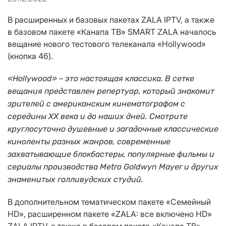
В расширенных и базовых пакетах
ZALA
IPTV
, а также
в базовом пакете «Канапа ТВ»
SMART
ZALA
началось
вещание нового тестового телеканала
«
Hollywood
»
(кнопка 46).
–
«
Hollywood
»
это настоящая классика. В сетке
вещания представлен репертуар, который знакомит
зрителей с американским кинематографом с
середины ХХ века и до наших дней. Смотрите
круглосуточно душевные и загадочные классические
киноленты разных жанров, современные
захватывающие блокбастеры, популярные фильмы и
сериалы производства
Metro
Goldwyn
Mayer
и других
знаменитых голливудских студий.
В дополнительном тематическом пакете «Семейный
HD
», расширенном пакете «
ZALA
: все включено
HD
»