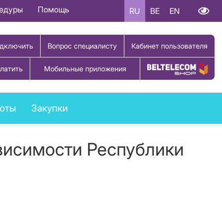
цедуры
Помощь
RU
BE
EN
дключить
Вопрос специалисту
Кабинет пользователя
латить
Мобильные приложения
Купить товар
боты
Закупки
висимости Республики