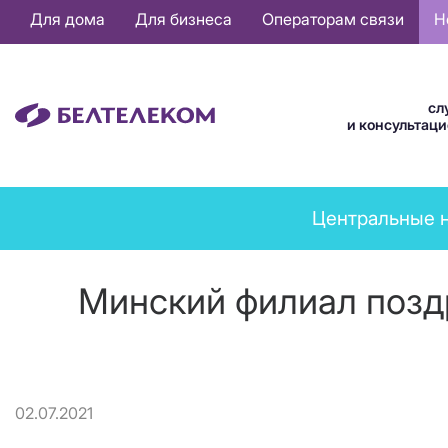
Основная
Для дома
Для бизнеса
Операторам связи
Н
навигация
RU
сл
и консультац
News
Центральные 
menu
Минский филиал позд
02.07.2021