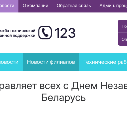
овости
О компании
Обратная связь
Админ. про
По
123
ужба технической
ионной поддержки
Оп
новости
Новости филиалов
Технические ра
равляет всех с Днем Неза
Беларусь