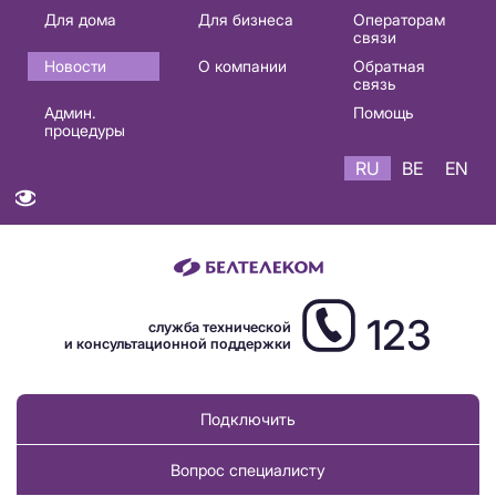
Основная
Для дома
Для бизнеса
Операторам
связи
навигация
Новости
О компании
Обратная
RU
связь
Админ.
Помощь
процедуры
RU
BE
EN
123
служба технической
и консультационной поддержки
Подключить
Вопрос специалисту