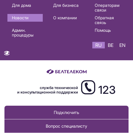
Основная
Для дома
Для бизнеса
Операторам
связи
навигация
Новости
О компании
Обратная
RU
связь
Админ.
Помощь
процедуры
RU
BE
EN
123
служба технической
и консультационной поддержки
Подключить
Вопрос специалисту