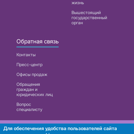
жизнь
Вышестоящий
государственный
орган
Обратная связь
Контакты
Пресс-центр
Офисы продаж
Обращения
граждан и
юридических лиц
Вопрос
специалисту
РУП «Белтелеком». УНП 101007741
Для обеспечения удобства пользователей сайта