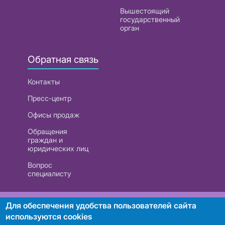
Вышестоящий
государственный
орган
Обратная связь
Контакты
Пресс-центр
Офисы продаж
Обращения
граждан и
юридических лиц
Вопрос
специалисту
РУП «Белтелеком». УНП 101007741
Для обеспечения удобства пользователей сайта
используются cookies