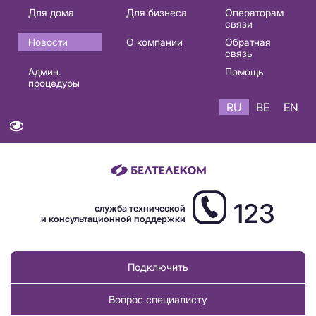
Основная
Для дома
Для бизнеса
Операторам
связи
навигация
Новости
О компании
Обратная
RU
связь
Админ.
Помощь
процедуры
RU
BE
EN
123
служба технической
и консультационной поддержки
Подключить
Вопрос специалисту