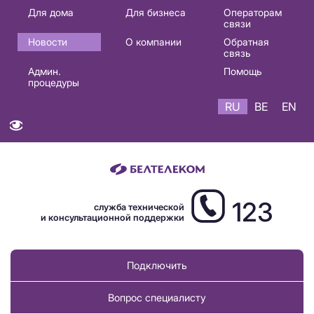
Основная
Для дома
Для бизнеса
Операторам
связи
навигация
Новости
О компании
Обратная
RU
связь
Админ.
Помощь
процедуры
RU
BE
EN
123
служба технической
и консультационной поддержки
Подключить
Вопрос специалисту