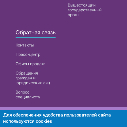
Вышестоящий
государственный
орган
Обратная связь
Контакты
Пресс-центр
Офисы продаж
Обращения
граждан и
юридических лиц
Вопрос
специалисту
РУП «Белтелеком». УНП 101007741
Для обеспечения удобства пользователей сайта
используются cookies