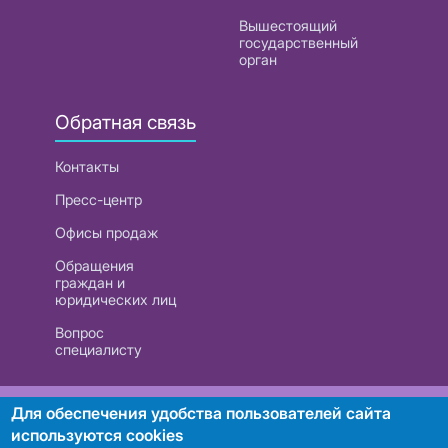
Вышестоящий
государственный
орган
Обратная связь
Контакты
Пресс-центр
Офисы продаж
Обращения
граждан и
юридических лиц
Вопрос
специалисту
РУП «Белтелеком». УНП 101007741
Для обеспечения удобства пользователей сайта
используются cookies