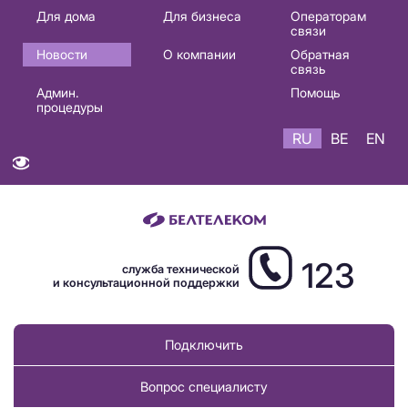
Основная
Для дома
Для бизнеса
Операторам
связи
навигация
Новости
О компании
Обратная
RU
связь
Админ.
Помощь
процедуры
RU
BE
EN
123
служба технической
и консультационной поддержки
Подключить
Вопрос специалисту