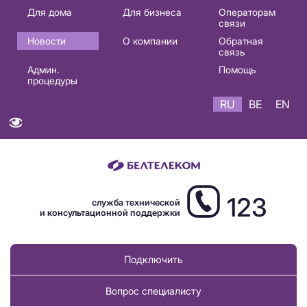
Основная
Для дома
Для бизнеса
Операторам
связи
навигация
Новости
О компании
Обратная
RU
связь
Админ.
Помощь
процедуры
RU
BE
EN
123
служба технической
и консультационной поддержки
Подключить
Вопрос специалисту