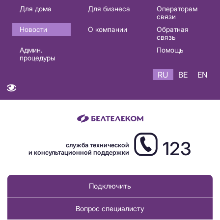
Основная
Для дома
Для бизнеса
Операторам
связи
навигация
Новости
О компании
Обратная
RU
связь
Админ.
Помощь
процедуры
RU
BE
EN
123
служба технической
и консультационной поддержки
Подключить
Вопрос специалисту