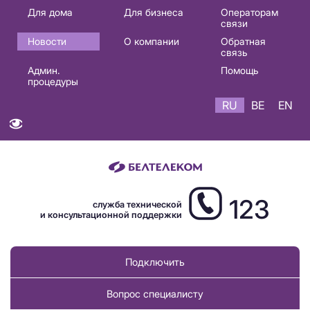
Основная
Для дома
Для бизнеса
Операторам
связи
навигация
Новости
О компании
Обратная
RU
связь
Админ.
Помощь
процедуры
RU
BE
EN
123
служба технической
и консультационной поддержки
Подключить
Вопрос специалисту