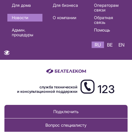
Основная
Для дома
Для бизнеса
Операторам
связи
навигация
Новости
О компании
Обратная
RU
связь
Админ.
Помощь
процедуры
RU
BE
EN
123
служба технической
и консультационной поддержки
Подключить
Вопрос специалисту