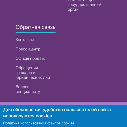
государственный
орган
Обратная связь
Контакты
Пресс-центр
Офисы продаж
Обращения
граждан и
юридических лиц
Вопрос
специалисту
РУП «Белтелеком». УНП 101007741
Для обеспечения удобства пользователей сайта
используются cookies
Политика использования файлов cookies