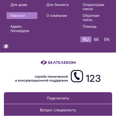
Основная
Для дома
Для бизнеса
Операторам
связи
навигация
Новости
О компании
Обратная
RU
связь
Админ.
Помощь
процедуры
RU
BE
EN
123
служба технической
и консультационной поддержки
Подключить
Вопрос специалисту