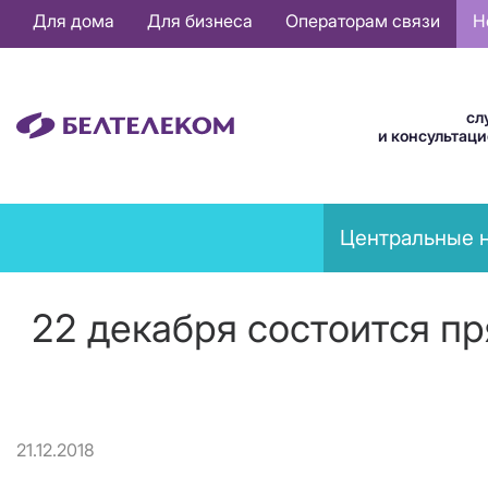
Основная
Для дома
Для бизнеса
Операторам связи
Н
навигация
RU
сл
и консультац
News
Центральные 
menu
22 декабря состоится п
21.12.2018