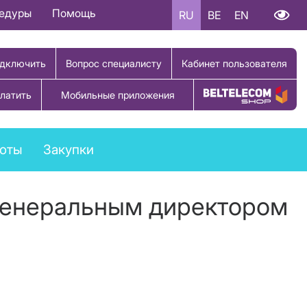
цедуры
Помощь
RU
BE
EN
дключить
Вопрос специалисту
Кабинет пользователя
латить
Мобильные приложения
Купить товар
боты
Закупки
 генеральным директором