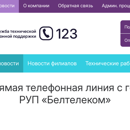
овости
О компании
Обратная связь
Админ. про
По
123
ужба технической
ионной поддержки
Оп
новости
Новости филиалов
Технические ра
рямая телефонная линия с
РУП «Белтелеком»