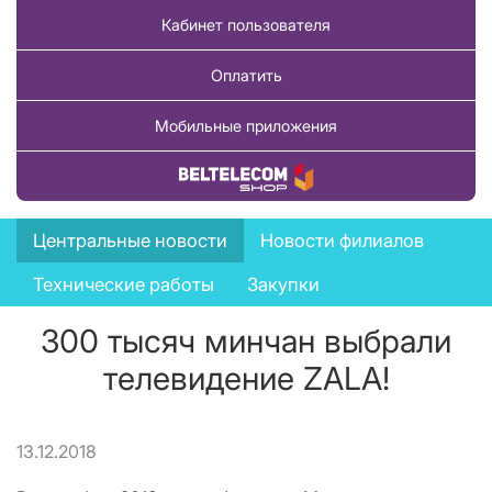
Кабинет пользователя
Оплатить
Мобильные приложения
Купить товар
News
Центральные новости
Новости филиалов
menu
Технические работы
Закупки
300 тысяч минчан выбрали
телевидение ZALA!
13.12.2018