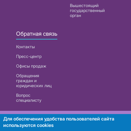
Вышестоящий
государственный
орган
Обратная связь
Контакты
Пресс-центр
Офисы продаж
Обращения
граждан и
юридических лиц
Вопрос
специалисту
РУП «Белтелеком». УНП 101007741
Для обеспечения удобства пользователей сайта
используются cookies