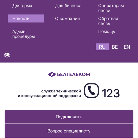
Основная
Для дома
Для бизнеса
Операторам
связи
навигация
Новости
О компании
Обратная
RU
связь
Админ.
Помощь
процедуры
RU
BE
EN
123
служба технической
и консультационной поддержки
Подключить
Вопрос специалисту