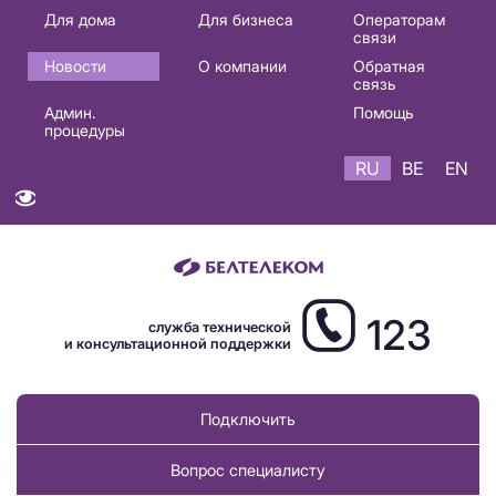
Основная
Для дома
Для бизнеса
Операторам
связи
навигация
Новости
О компании
Обратная
RU
связь
Админ.
Помощь
процедуры
RU
BE
EN
123
служба технической
и консультационной поддержки
Подключить
Вопрос специалисту