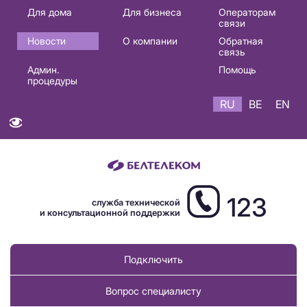
Основная
Для дома
Для бизнеса
Операторам
связи
навигация
Новости
О компании
Обратная
RU
связь
Админ.
Помощь
процедуры
RU
BE
EN
123
служба технической
и консультационной поддержки
Подключить
Вопрос специалисту