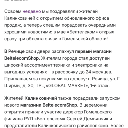
Совсем
недавно
мы поздравляли жителей
Калинковичей с открытием обновленного офиса
продаж, а теперь спешим порадовать очередными
хорошими новостями: в мае «Белтелеком» открыл
сразу три объекта связи в Гомельской области!
В Речице
свои двери распахнул
первый магазин
BeltelecomShop
. Жителям города стал доступен
широкий ассортимент техники и электроники на
выгодных условиях – в рассрочку до 24 месяцев.
Приглашаем за покупками по адресу: г. Речица, ул. Г.
Ширмы, д. 30, ТРЦ «GLOBAL MARKET», 1-й этаж.
Жителей
Калинковичей
также порадовали запуском
нового
магазина BeltelecomShop
. В церемонии
открытия приняли участие директор Гомельского
филиала РУП «Белтелеком» Сергей Демьянчик и
представители Калинковичского райисполкома. Более