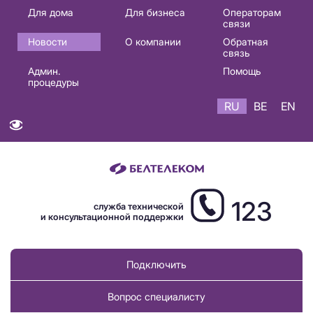
Основная
Для дома
Для бизнеса
Операторам
связи
навигация
Новости
О компании
Обратная
RU
связь
Админ.
Помощь
процедуры
RU
BE
EN
123
служба технической
и консультационной поддержки
Подключить
Вопрос специалисту