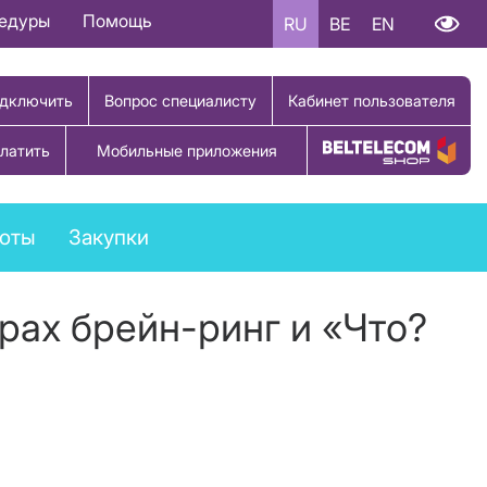
цедуры
Помощь
RU
BE
EN
дключить
Вопрос специалисту
Кабинет пользователя
латить
Мобильные приложения
Купить товар
боты
Закупки
рах брейн-ринг и «Что?