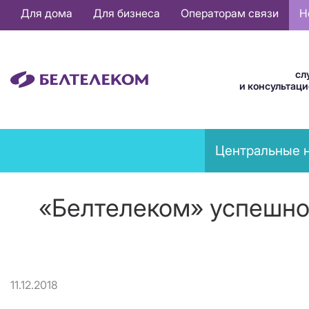
Основная
Для дома
Для бизнеса
Операторам связи
Н
навигация
RU
сл
и консультац
News
Центральные 
menu
«Белтелеком» успешно 
11.12.2018