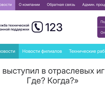
овости
О компании
Обратная связь
Админ. про
По
123
ужба технической
ионной поддержки
Оп
новости
Новости филиалов
Технические ра
выступил в отраслевых иг
Где? Когда?»