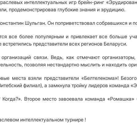
аслевых интеллектуальных игр брейн-ринг «Эрудирован
или, продемонстрировав глубокие знания и эрудицию.
Константин Шульган. Он поприветствовал собравшихся и 
ся все более популярным и привлекает все больше уча
 встретились представители всех регионов Беларуси.
рганизаций связи. Ведь, как отмечают организаторы,
ельность, позволяя нестандартно мыслить и находить ор
зовые места взяли представители «Белтелекома»! Без
Витебский филиал), а замкнула тройку лидеров команда «
 Когда?». Второе место завоевала команда «Ромашка» (
аслевом интеллектуальном турнире !