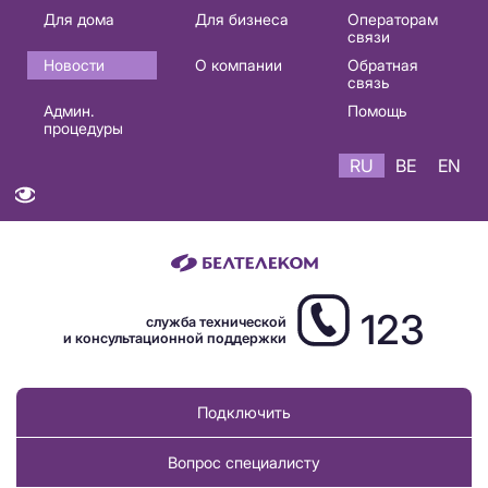
Основная
Для дома
Для бизнеса
Операторам
связи
навигация
Новости
О компании
Обратная
RU
связь
Админ.
Помощь
процедуры
RU
BE
EN
123
служба технической
и консультационной поддержки
Подключить
Вопрос специалисту