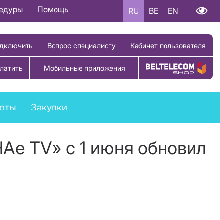
цедуры
Помощь
RU
BE
EN
дключить
Вопрос специалисту
Кабинет пользователя
латить
Мобильные приложения
Купить товар
боты
Закупки
Ае TV» с 1 июня обновил