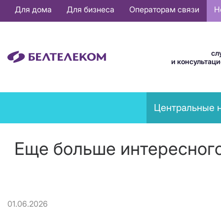
Основная
Для дома
Для бизнеса
Операторам связи
Н
навигация
RU
сл
и консультац
News
Центральные 
menu
Еще больше интересного
01.06.2026