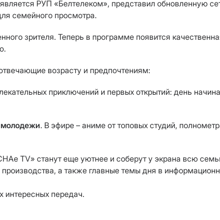
 является РУП «Белтелеком», представил обновленную се
для семейного просмотра.
нного зрителя. Теперь в программе появится качественн
о.
 отвечающие возрасту и предпочтениям:
влекательных приключений и первых открытий: день начи
и молодежи
. В эфире – аниме от топовых студий, полноме
ЯСНАе TV» станут еще уютнее и соберут у экрана всю се
производства, а также главные темы дня в информацион
х интересных передач.