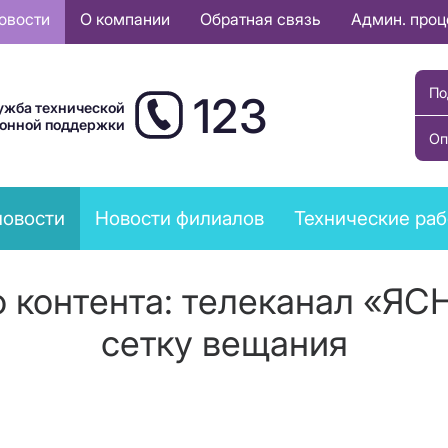
овости
О компании
Обратная связь
Админ. про
По
123
ужба технической
ионной поддержки
Оп
новости
Новости филиалов
Технические ра
 контента: телеканал «ЯСН
сетку вещания