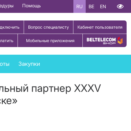
цедуры
Помощь
RU
BE
EN
дключить
Вопрос специалисту
Кабинет пользователя
латить
Мобильные приложения
Купить товар
боты
Закупки
альный партнер XXXV
ске»