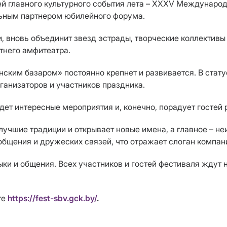
ей главного культурного события лета – XXXV Международ
льным партнером юбилейного форума.
, вновь объединит звезд эстрады, творческие коллективы
тнего амфитеатра.
ским базаром» постоянно крепнет и развивается. В стат
ганизаторов и участников праздника.
дет интересные мероприятия и, конечно, порадует гостей
 лучшие традиции и открывает новые имена, а главное – 
бщения и дружеских связей, что отражает слоган компан
ыки и общения. Всех участников и гостей фестиваля ждут
те
https://fest-sbv.gck.by/
.