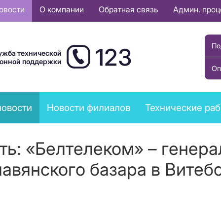
овости
О компании
Обратная связь
Админ. про
По
123
ужба технической
ионной поддержки
Оп
новости
Новости филиалов
Технические ра
ть: «Белтелеком» – генер
авянского базара в Витеб