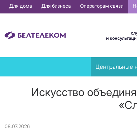
Основная
Для дома
Для бизнеса
Операторам связи
Н
навигация
RU
сл
и консультац
News
Центральные 
menu
Искусство объединя
«Сл
08.07.2026