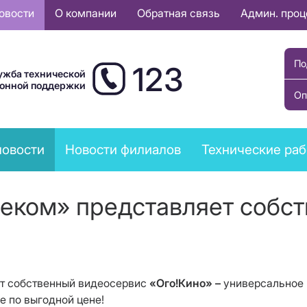
овости
О компании
Обратная связь
Админ. про
По
123
ужба технической
ионной поддержки
Оп
новости
Новости филиалов
Технические ра
леком» представляет собс
ет собственный видеосервис
«Ого!Кино» –
универсальное 
 по выгодной цене!