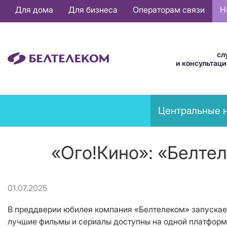
Основная
Для дома
Для бизнеса
Операторам связи
Н
навигация
RU
сл
и консультац
News
Центральные 
menu
«Ого!Кино»: «Белте
01.07.2025
В преддверии юбилея компания «Белтелеком» запуска
лучшие фильмы и сериалы доступны на одной платформе