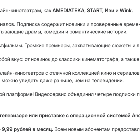
айн-кинотеатрам, как
AMEDIATEKA, START, Иви
и
Wink.
иалов. Подписка содержит новинки и проверенные времен
атывающие драмы, комедии и романтические истории.
льтфильмы. Громкие премьеры, захватывающие сюжеты и л
бой вкус: от новинок до классики кинематографа, а также
нлайн-кинотеатров с отличной коллекцией кино и сериало
 можно увидеть даже раньше, чем на телевидении.
ной платформе! Видеосервис объединил четыре подписки по
телевизоре
или приставке с операционной системой And
о
9,99 рублей в месяц.
Всем новым абонентам предоставля