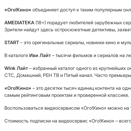
«Ого!Кино»
объединяет доступ к таким популярным онл
AMEDIATEKA
(18+) порадует любителей зарубежных сер
Зрители найдут здесь остросюжетные детективы, захв
START
– это оригинальные сериалы, новинки кино и му
В каталоге
Иви Лайт
– тысячи фильмов и сериалов на лю
Wink Лайт
– избранный каталог одного из крупнейших о
СТС, Домашний, РЕН ТВ и Пятый канал. Часто премьеры
«Ого!Кино»
– это десятки тысяч единиц контента на од
самым рейтинговым проектам и проверенной классике.
Воспользоваться видеосервисом «Ого!Кино» можно на
Стоимость подписки на видеосервис «Ого!Кино» – всег