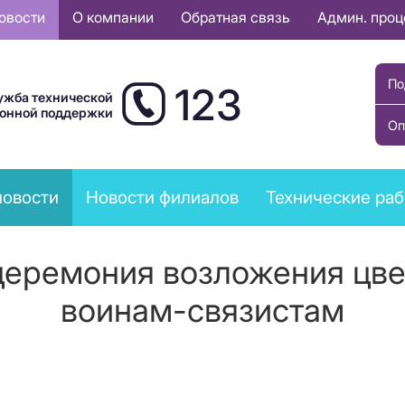
овости
О компании
Обратная связь
Админ. про
По
123
ужба технической
ионной поддержки
Оп
новости
Новости филиалов
Технические ра
 церемония возложения цв
воинам-связистам