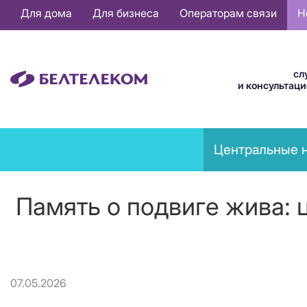
Основная
Для дома
Для бизнеса
Операторам связи
Н
навигация
RU
сл
и консультац
News
Центральные 
menu
Память о подвиге жива:
07.05.2026