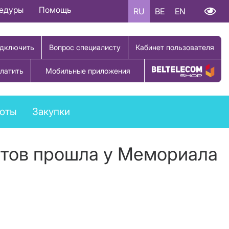
цедуры
Помощь
RU
BE
EN
дключить
Вопрос специалисту
Кабинет пользователя
латить
Мобильные приложения
Купить товар
боты
Закупки
етов прошла у Мемориала