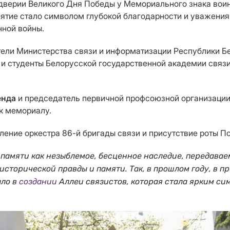
еддверии Великого Дня Победы у Мемориального знака во
тие стало символом глубокой благодарности и уважения 
нной войны.
тели Министерства связи и информатизации Республики Б
 и студенты Белорусской государственной академии связи
енда
и председатель первичной профсоюзной организаци
к мемориалу.
ние оркестра 86-й бригады связи и присутствие роты По
 памяти как незыблемое, бесценное наследие, передавае
торической правды и памяти. Так, в прошлом году, в пр
ало в
создании
Аллеи связистов, которая стала ярким си