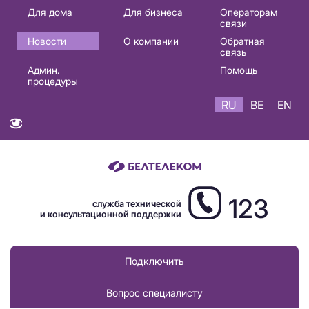
Основная
Для дома
Для бизнеса
Операторам
связи
навигация
Новости
О компании
Обратная
RU
связь
Админ.
Помощь
процедуры
RU
BE
EN
123
служба технической
и консультационной поддержки
Подключить
Вопрос специалисту