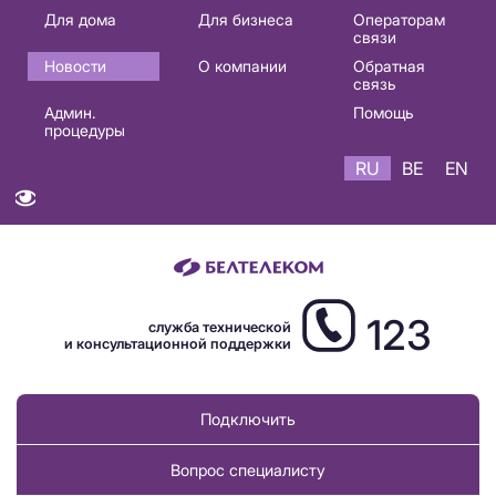
Основная
Для дома
Для бизнеса
Операторам
связи
навигация
Новости
О компании
Обратная
RU
связь
Админ.
Помощь
процедуры
RU
BE
EN
123
служба технической
и консультационной поддержки
Подключить
Вопрос специалисту