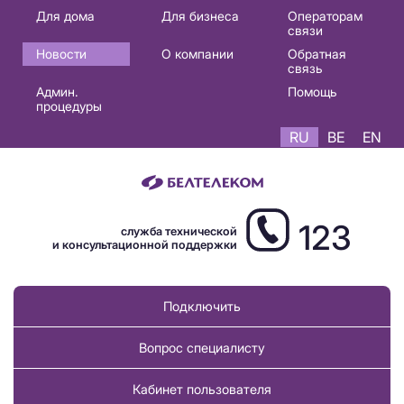
Основная
Для дома
Для бизнеса
Операторам
связи
навигация
Новости
О компании
Обратная
RU
связь
Админ.
Помощь
процедуры
RU
BE
EN
123
служба технической
и консультационной поддержки
Подключить
Вопрос специалисту
Кабинет пользователя