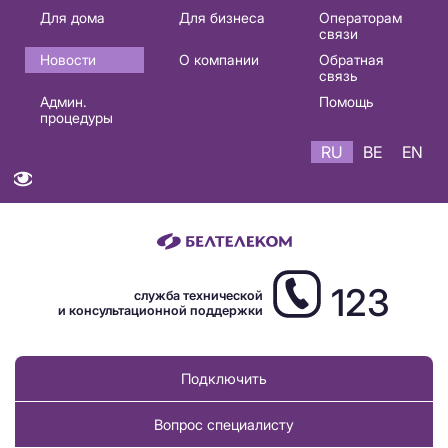
Основная
Для дома
Для бизнеса
Операторам
связи
навигация
Новости
О компании
Обратная
RU
связь
Админ.
Помощь
процедуры
RU
BE
EN
123
служба технической
и консультационной поддержки
Подключить
Вопрос специалисту