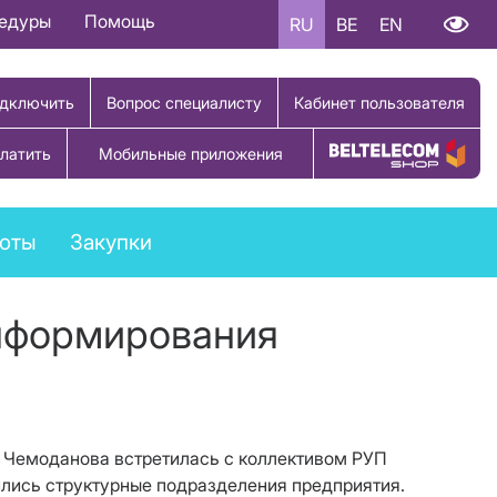
цедуры
Помощь
RU
BE
EN
дключить
Вопрос специалисту
Кабинет пользователя
латить
Мобильные приложения
Купить товар
боты
Закупки
нформирования
а Чемоданова встретилась с коллективом РУП
лись структурные подразделения предприятия.