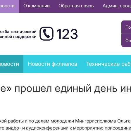
овости
О компании
Обратная связь
Админ. про
По
123
ужба технической
ионной поддержки
Оп
новости
Новости филиалов
Технические ра
ме» прошел единый день и
ской работы и по делам молодежи Мингорисполкома Ольг
те видео- и аудиоконференции к мероприятию присоедини