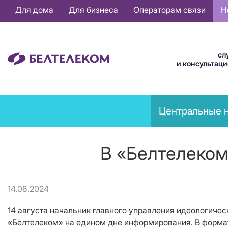
Основная
Для дома
Для бизнеса
Операторам связи
Н
навигация
RU
сл
и консультац
News
Центральные 
menu
В «Белтелеко
14.08.2024
14 августа начальник главного управления идеологиче
«Белтелеком» на едином дне информирования. В форма