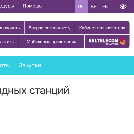
цедуры
Помощь
RU
BE
EN
дключить
Вопрос специалисту
Кабинет пользователя
латить
Мобильные приложения
Купить товар
боты
Закупки
ядных станций