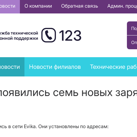
овости
О компании
Обратная связь
Админ. про
По
123
ужба технической
ионной поддержки
Оп
новости
Новости филиалов
Технические ра
! появились семь новых зар
ь в сети Evika. Они установлены по адресам: