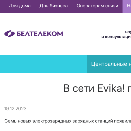
Основная
Для дома
Для бизнеса
Операторам связи
Н
навигация
RU
сл
и консультац
News
Центральные 
menu
В сети Evika
19.12.2023
Семь новых электрозарядных зарядных станций появилис