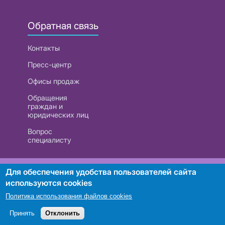
Обратная связь
Контакты
Пресс-центр
Офисы продаж
Обращения
граждан и
юридических лиц
Вопрос
специалисту
РУП «Белтелеком». УНП 101007741
Для обеспечения удобства пользователей сайта
используются cookies
Политика использования файлов cookies
Поиск
Принять
Отклонить