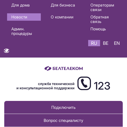
Основная
Для дома
Для бизнеса
Операторам
связи
навигация
Новости
О компании
Обратная
RU
связь
Админ.
Помощь
процедуры
RU
BE
EN
123
служба технической
и консультационной поддержки
Подключить
Вопрос специалисту