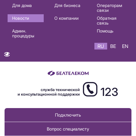
Основная
Для дома
Для бизнеса
Операторам
связи
навигация
Новости
О компании
Обратная
RU
связь
Админ.
Помощь
процедуры
RU
BE
EN
123
служба технической
и консультационной поддержки
Подключить
Вопрос специалисту