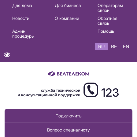
Основная
Для дома
Для бизнеса
Операторам
связи
навигация
Новости
О компании
Обратная
RU
связь
Админ.
Помощь
процедуры
RU
BE
EN
123
служба технической
и консультационной поддержки
Подключить
Вопрос специалисту