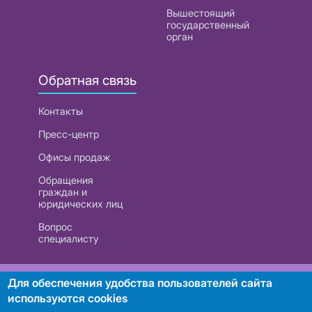
Вышестоящий
государственный
орган
Обратная связь
Контакты
Пресс-центр
Офисы продаж
Обращения
граждан и
юридических лиц
Вопрос
специалисту
РУП «Белтелеком». УНП 101007741
Для обеспечения удобства пользователей сайта
используются cookies