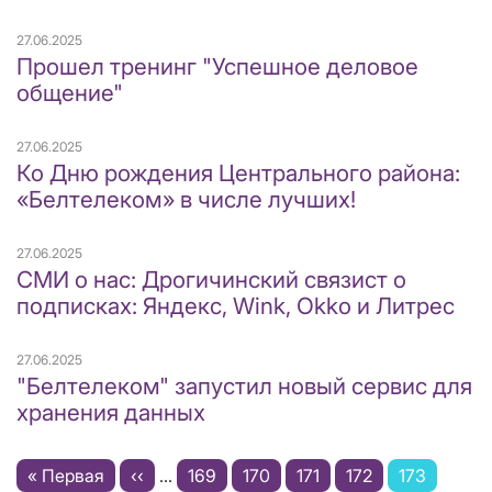
27.06.2025
Прошел тренинг "Успешное деловое
общение"
27.06.2025
Ко Дню рождения Центрального района:
«Белтелеком» в числе лучших!
27.06.2025
СМИ о нас: Дрогичинский связист о
подписках: Яндекс, Wink, Okko и Литрес
27.06.2025
"Белтелеком" запустил новый сервис для
хранения данных
Нумерация
Первая
« Первая
←
‹‹
…
Page
169
Page
170
Page
171
Page
172
Текущая
173