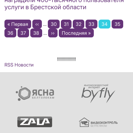
услуги в Брестской области
Нумерация
Первая
« Первая
←
‹‹
…
Page
30
Page
31
Page
32
Page
33
Текущая
34
Page
35
страниц
страница
Page
36
Page
37
Page
38
…
Следующая
››
Последняя
Последняя »
страница
страница
страница
!!!!!!!!!!!!!!!!
RSS Новости