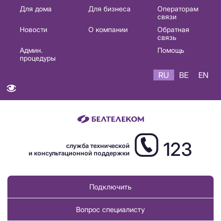
Основная
Для дома
Для бизнеса
Операторам
связи
навигация
Новости
О компании
Обратная
RU
связь
Админ.
Помощь
процедуры
RU
BE
EN
123
служба технической
и консультационной поддержки
Подключить
Вопрос специалисту