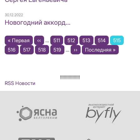
30.12.2022
Новогодний аккорд…
Нумерация
Первая
« Первая
←
‹‹
…
Page
511
Page
512
Page
513
Page
514
Текущая
515
страниц
страница
Page
516
Page
517
Page
518
Page
519
…
Следующая
››
Последняя
Последняя »
страница
страница
страница
!!!!!!!!!!!!!!!!
RSS Новости