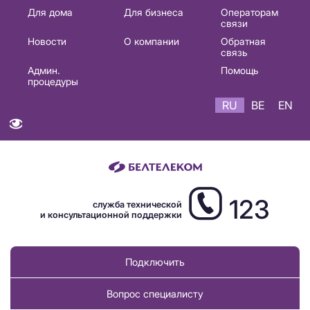
Основная
Для дома
Для бизнеса
Операторам
связи
навигация
Новости
О компании
Обратная
RU
связь
Админ.
Помощь
процедуры
RU
BE
EN
123
служба технической
и консультационной поддержки
Подключить
Вопрос специалисту