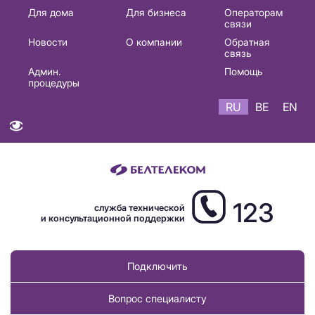
Основная
Для дома
Для бизнеса
Операторам
связи
навигация
Новости
О компании
Обратная
RU
связь
Админ.
Помощь
процедуры
RU
BE
EN
123
служба технической
и консультационной поддержки
Подключить
Вопрос специалисту