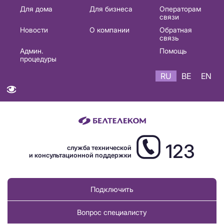
Основная
Для дома
Для бизнеса
Операторам
связи
навигация
Новости
О компании
Обратная
RU
связь
Админ.
Помощь
процедуры
RU
BE
EN
123
служба технической
и консультационной поддержки
Подключить
Вопрос специалисту