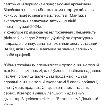
падтрымцы першаснай прафсаюзнай арганізацыі
Віцебскага філіяла «Белтэлекам» стартуе абласны
конкурс прафесійнага майстэрства «Мантаж і
эксплуатацыя валаконна-аптычных ліній
электрасувязі-2024».
У конкурсе прымаюць удзел тэхнічныя спецыялісты
філіяла ў складзе 2 супрацоўнікаў ад структурных
падраздзяленняў, занятых тэхнічнай эксплуатацыяй
ВАЛС, якія і будуць змагацца за званне лепшых у
сваёй прафесіі.
"Сёння тэхнічным спецыялістам трэба быць не толькі
тэхнічна пісьменнымі, але і ўмець правільна падаваць
паслугі, спрыяць далейшым продажах. Іншымі
словамі-быць не толькі экспертамі ў сваёй вобласці,
але і ўмець прадастаўляць кліентаарыентаваны
сэрвіс. Конкурс выявіць лепшых", - адзначыў
дырэктар Віцебскага філіяла "Белтэлекам" Дзмітрый
Казак.