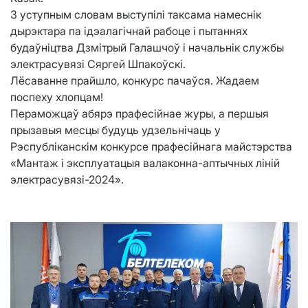
З уступным словам выступілі таксама намеснік
дырэктара па ідэалагічнай рабоце і пытаннях
будаўніцтва Дзмітрый Галашчоў і начальнік службы
электрасувязі Сяргей Шпакоўскі.
Лёсаванне прайшло, конкурс пачаўся. Жадаем
поспеху хлопцам!
Пераможцаў абярэ прафесійнае журы, а першыя
прызавыя месцы будуць удзельнічаць у
Рэспубліканскім конкурсе прафесійнага майстэрства
«Мантаж і эксплуатацыя валаконна-аптычных ліній
электрасувязі-2024».