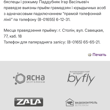
бяспецы і рэжыму Паддубняк Ігар Васільевіч
правядзе выязны прыём грамадзян і юрыдычных асоб
з адначасовым падключэннем “прамой тэлефоннай
лініі” па тэлефону (8-01655) 6-12-31.
Месца правядзення прыёму: г. Столін, вул. Савецкая,
77, каб. 18
Тэлефон для папярэдняга запісу: (8-0165) 65-65-21.
Печать