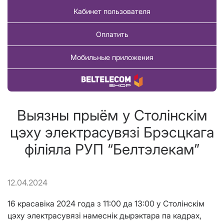
Кабинет пользователя
Оплатить
Мобильные приложения
Купить товар
Выязны прыём у Столінскім
цэху электрасувязі Брэсцкага
філіяла РУП “Белтэлекам”
12.04.2024
16 красавіка 2024 года з 11:00 да 13:00 у Столінскім
цэху электрасувязі намеснік дырэктара па кадрах,