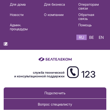
Основная
Для дома
Для бизнеса
Операторам
связи
навигация
Новости
О компании
Обратная
RU
связь
Админ.
Помощь
процедуры
RU
BE
EN
123
служба технической
и консультационной поддержки
Подключить
Вопрос специалисту