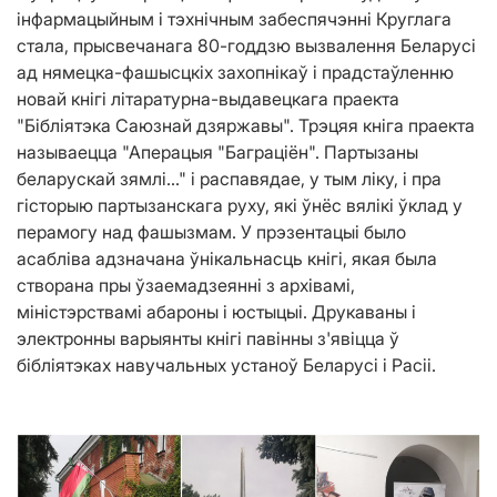
інфармацыйным і тэхнічным забеспячэнні
К
руглага
стала, прысвечанага 80-годдзю вызвалення Беларусі
ад нямецка-фашысцкіх захопнікаў і прадстаўленню
новай кнігі літаратурна-выдавецкага праекта
"Бібліятэка Саюзнай дзяржавы". Трэцяя кніга праекта
называецца "
А
перацыя "Баграціён". Партызаны
беларускай зямлі..." і распавядае, у тым ліку, і пра
гісторыю партызанскага руху, які ўнёс вялікі ўклад у
перамогу над фашызмам. У прэзентацыі было
асабліва адзначана ўнікальнасць кнігі, якая была
створана пры ўзаемадзеянні з архівамі,
міністэрствамі абароны і юстыцыі. Друкаваны і
электронны варыянты кнігі павінны з'явіцца ў
бібліятэках навучальных устаноў Беларусі і Расіі.