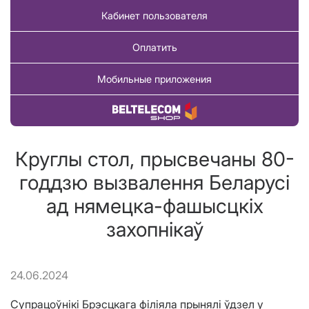
Кабинет пользователя
Оплатить
Мобильные приложения
Купить товар
Круглы стол, прысвечаны 80-
годдзю вызвалення Беларусі
ад нямецка-фашысцкіх
захопнікаў
24.06.2024
Супрацоўнікі Брэсцкага філіяла прынялі ўдзел у