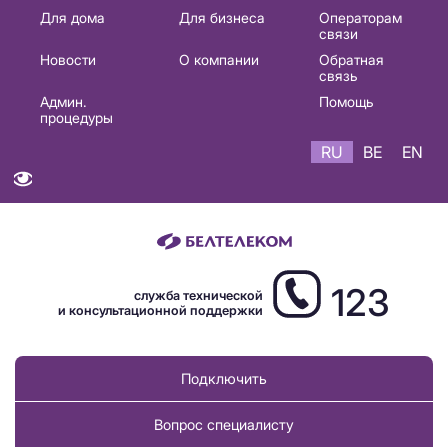
Основная
Для дома
Для бизнеса
Операторам
связи
навигация
Новости
О компании
Обратная
RU
связь
Админ.
Помощь
процедуры
RU
BE
EN
123
служба технической
и консультационной поддержки
Подключить
Вопрос специалисту