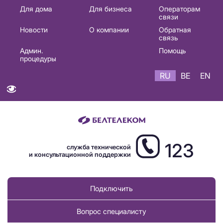
Основная
Для дома
Для бизнеса
Операторам
связи
навигация
Новости
О компании
Обратная
RU
связь
Админ.
Помощь
процедуры
RU
BE
EN
123
служба технической
и консультационной поддержки
Подключить
Вопрос специалисту