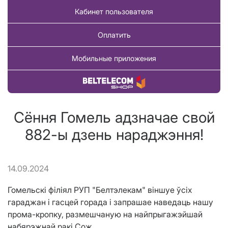
Кабинет пользователя
Оплатить
Мобильные приложения
Купить товар
Сёння Гомель адзначае свой
882-ы дзень нараджэння!
14.09.2024
Гомельскі філіял РУП "Белтэлекам" віншуе ўсіх
гараджан і гасцей горада і запрашае наведаць нашу
прома-кропку, размешчаную на найпрыгажэйшай
набярэжнай ракі Сож.