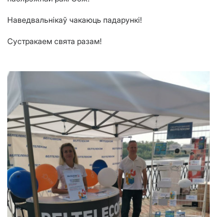
Наведвальнікаў чакаюць падарункі!
Сустракаем свята разам!