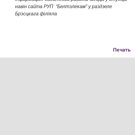
навін сайта РУП “Белтэлекам” у раздзеле
Брэсцкага філіяла
Печать