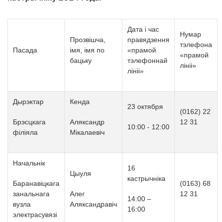
Дата і час
Нумар
Прозвішча,
правядзення
тэлефона
Пасада
імя, імя по
«прамой
«прамой
бацьку
тэлефоннай
лініі»
лініі»
Дырэктар
Кенда
23 октября
(0162) 22
Брэсцкага
Аляксандр
12 31
10:00 - 12:00
філіяла
Мікалаевіч
Начальнік
16
Цыуля
кастрычніка
Баранавіцкага
(0163) 68
занальнага
Алег
12 31
14
:
00
–
вузла
Аляксандравіч
16
:
00
электрасувязі