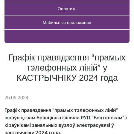
Оплатить
Мобильные приложения
Купить товар
Графік правядзення “прамых
тэлефонных ліній” у
КАСТРЫЧНІКУ 2024 года
26.09.2024
Графік правяздення “прамых тэлефонных ліній”
кіраўніцтвам Брэсцкага філіяла РУП “Белтэлекам” і
кіраўнікамі занальных вузлоў электрасувязі
ў
кастрычніку 2024 года
.