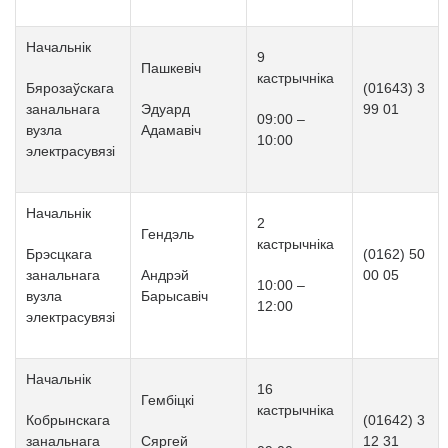
Начальнік
9
Пашкевіч
кастрычніка
Бярозаўскага
(01643) 3
занальнага
Эдуард
99 01
09
:
00
–
вузла
Адамавіч
10
:
00
электрасувязі
Начальнік
2
Гендэль
кастрычніка
Брэсцкага
(0162) 50
занальнага
Андрэй
00 05
10
:
00
–
вузла
Барысавіч
12
:
00
электрасувязі
Начальнік
16
Гембiцкi
кастрычніка
Кобрынскага
(01642) 3
занальнага
Сяргей
12 31