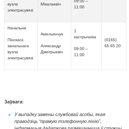
09
:
00
–
вузла
Мiкалаевiч
11
:
00
электрасувязі
Начальнік
1
Амельянчук
кастрычніка
Пінскага
(0165)
занальнага
Аляксандр
65 65 20
09
:
00
–
вузла
Дзмітрыевіч
11
:
00
электрасувязі
Заўвага
:
У выпадку замены службовай асобы,
якая
праводзіць “прамую тэлефонную лінію”,
інфармацыя дадаткова размяшчаецца ў стужцы