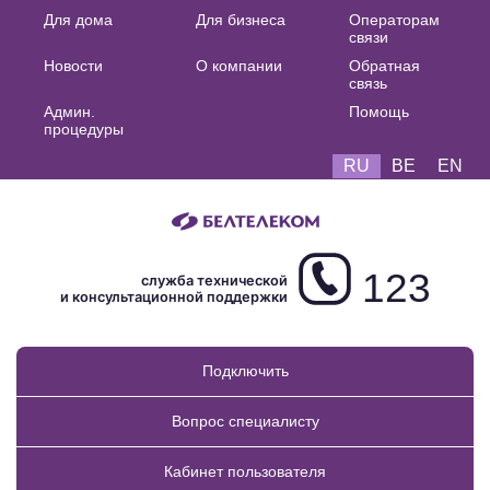
Основная
Для дома
Для бизнеса
Операторам
связи
навигация
Новости
О компании
Обратная
RU
связь
Админ.
Помощь
процедуры
RU
BE
EN
123
служба технической
и консультационной поддержки
Подключить
Вопрос специалисту
Кабинет пользователя