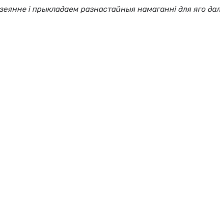
еянне і прыкладаем разнастайныя намаганні для яго дал