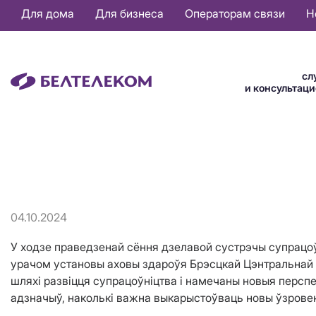
Основная
Для дома
Для бизнеса
Операторам связи
Н
навигация
RU
сл
и консультац
04.10.2024
У ходзе праведзенай сёння дзелавой сустрэчы супрацоў
урачом установы аховы здароўя Брэсцкай Цэнтральнай
шляхі развіцця супрацоўніцтва і намечаны новыя персп
адзначыў, наколькі важна выкарыстоўваць новы ўзровен