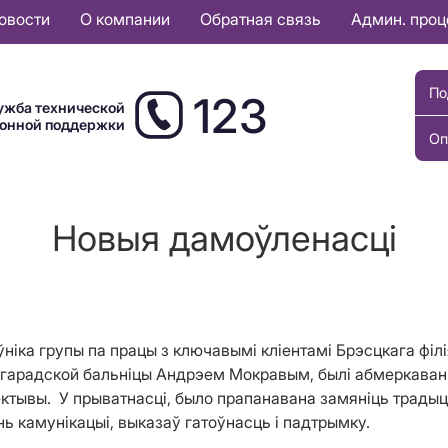
овости
О компании
Обратная связь
Админ. про
По
123
ужба технической
ионной поддержки
Оп
Новыя дамоўленасці
ніка групы па працы з ключавымі кліентамі Брэсцкага фі
 гарадской бальніцы Андрэем Мокравым, былі абмеркаван
ектывы. У прыватнасці, было прапанавана замяніць трады
ь камунікацыі, выказаў гатоўнасць і падтрымку.