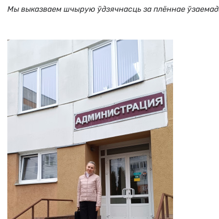
Мы выказваем шчырую ўдзячнасць за плённае ўзаемадз