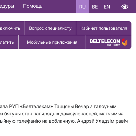
цедуры
Помощь
RU
BE
EN
дключить
Вопрос специалисту
Кабинет пользователя
латить
Мобильные приложения
Купить товар
ліяла РУП «Белтэлекам» Таццяны Вечар з галоўным
ы бягучы стан папярэдніх дамоўленасцей, магчымыя
цыйную тэлефанію на воблачную. Андрэй Уладзіміравіч