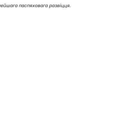
ейшага паспяховага развіцця.