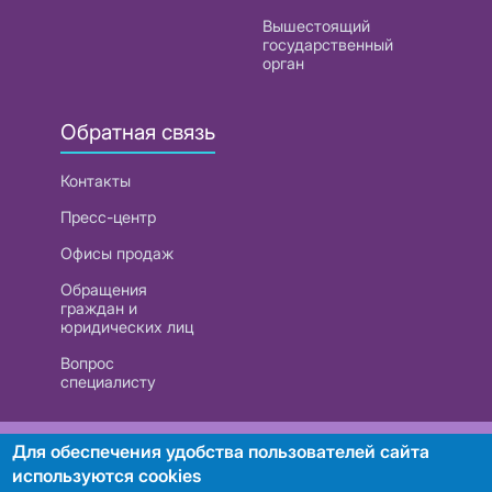
Вышестоящий
государственный
орган
Обратная связь
Контакты
Пресс-центр
Офисы продаж
Обращения
граждан и
юридических лиц
Вопрос
специалисту
РУП «Белтелеком». УНП 101007741
Для обеспечения удобства пользователей сайта
используются cookies