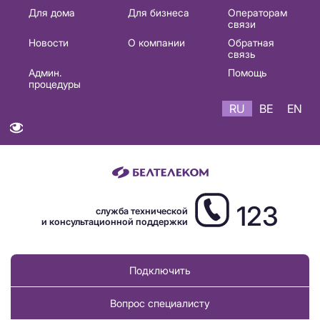
Основная
Для дома
Для бизнеса
Операторам
связи
навигация
Новости
О компании
Обратная
RU
связь
Админ.
Помощь
процедуры
RU
BE
EN
123
служба технической
и консультационной поддержки
Подключить
Вопрос специалисту