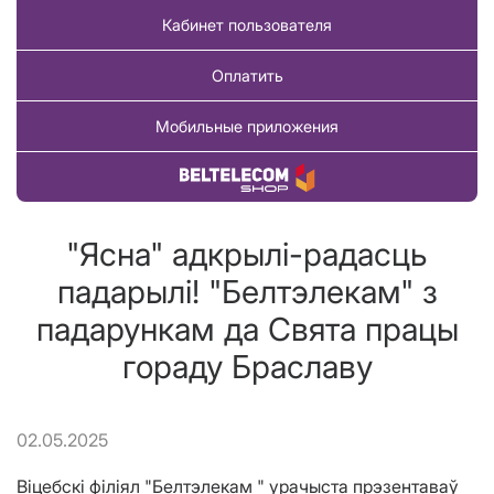
Кабинет пользователя
Оплатить
Мобильные приложения
Купить товар
"Ясна" адкрылі-радасць
падарылі! "Белтэлекам" з
падарункам да Свята працы
гораду Браславу
02.05.2025
Віцебскі філіял "Белтэлекам " урачыста прэзентаваў