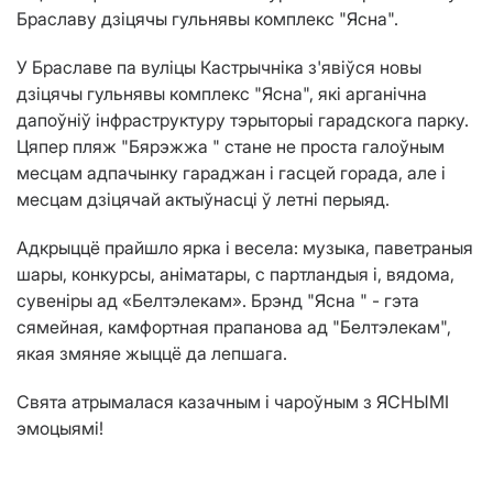
Браславу дзіцячы гульнявы комплекс "Ясна".
У Браславе па вуліцы Кастрычніка з'явіўся новы
дзіцячы гульнявы комплекс "Ясна", які арганічна
дапоўніў інфраструктуру тэрыторыі гарадскога парку.
Цяпер пляж "Бярэжжа " стане не проста галоўным
месцам адпачынку гараджан і гасцей горада, але і
месцам дзіцячай актыўнасці ў летні перыяд.
Адкрыццё прайшло ярка і весела: музыка, паветраныя
шары, конкурсы, аніматары, с партландыя і, вядома,
сувеніры ад «Белтэлекам». Брэнд "Ясна " - гэта
сямейная, камфортная прапанова ад "Белтэлекам",
якая змяняе жыццё да лепшага.
Свята атрымалася казачным і чароўным з ЯСНЫМІ
эмоцыямі!